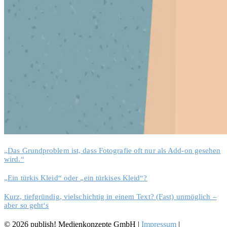
„Das Grundproblem ist, dass Fotografie oft nur als Add-on gesehen
wird.“
„Ein türkis Kleid“ oder „ein türkises Kleid“?
Kurz, tiefgründig, vielschichtig in einem Text? (Fast) unmöglich –
aber so geht‘s
© 2026 publish! Medienkonzepte GmbH |
Impressum
|